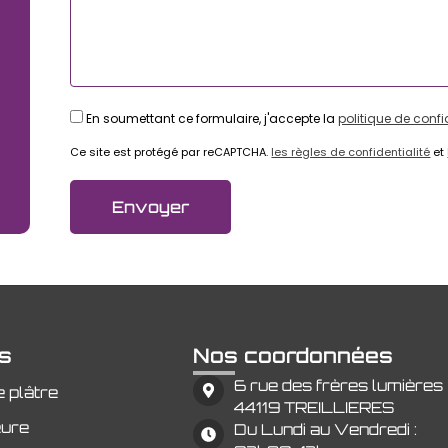
En soumettant ce formulaire, j'accepte la
politique de confi
Ce site est protégé par reCAPTCHA.
les règles de confidentialité
et
ns
Nos coordonnées
6 rue des frères lumières
 plâtre
44119 TREILLIERES
eure
Du Lundi au Vendredi :