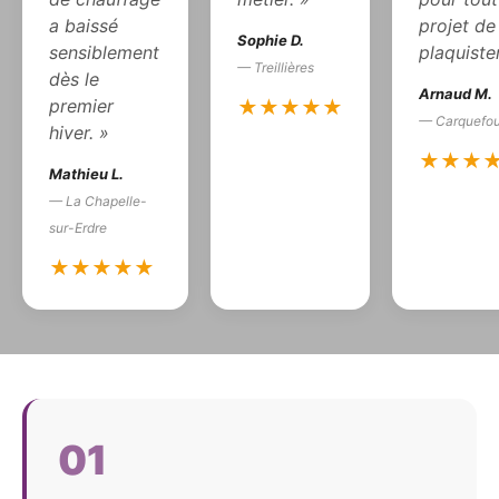
a baissé
projet de
Sophie D.
sensiblement
plaquister
— Treillières
dès le
Arnaud M.
premier
★★★★★
— Carquefo
hiver. »
★★★
Mathieu L.
— La Chapelle-
sur-Erdre
★★★★★
01