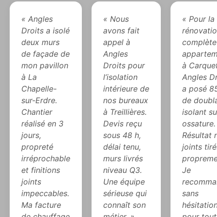
« Angles
« Nous
« Pour la
Droits a isolé
avons fait
rénovati
deux murs
appel à
complète
de façade de
Angles
appartem
mon pavillon
Droits pour
à Carque
à La
l’isolation
Angles Dr
Chapelle-
intérieure de
a posé 8
sur-Erdre.
nos bureaux
de doubl
Chantier
à Treillières.
isolant su
réalisé en 3
Devis reçu
ossature.
jours,
sous 48 h,
Résultat 
propreté
délai tenu,
joints tir
irréprochable
murs livrés
propreme
et finitions
niveau Q3.
Je
joints
Une équipe
recomma
impeccables.
sérieuse qui
sans
Ma facture
connaît son
hésitatio
de chauffage
métier. »
pour tout