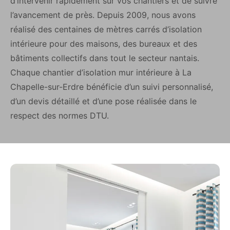
d’intervenir rapidement sur vos chantiers et de suivre
l’avancement de près. Depuis 2009, nous avons
réalisé des centaines de mètres carrés d’isolation
intérieure pour des maisons, des bureaux et des
bâtiments collectifs dans tout le secteur nantais.
Chaque chantier d’isolation mur intérieure à La
Chapelle-sur-Erdre bénéficie d’un suivi personnalisé,
d’un devis détaillé et d’une pose réalisée dans le
respect des normes DTU.