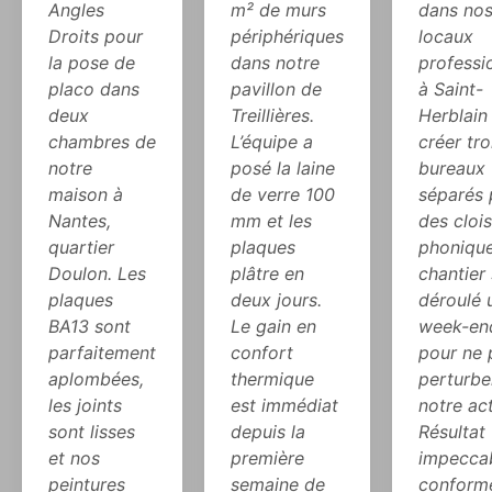
Angles
m² de murs
dans no
Droits pour
périphériques
locaux
la pose de
dans notre
professi
placo dans
pavillon de
à Saint-
deux
Treillières.
Herblain
chambres de
L’équipe a
créer tro
notre
posé la laine
bureaux
maison à
de verre 100
séparés 
Nantes,
mm et les
des cloi
quartier
plaques
phonique
Doulon. Les
plâtre en
chantier 
plaques
deux jours.
déroulé 
BA13 sont
Le gain en
week-en
parfaitement
confort
pour ne 
aplombées,
thermique
perturbe
les joints
est immédiat
notre act
sont lisses
depuis la
Résultat
et nos
première
impeccab
peintures
semaine de
conform