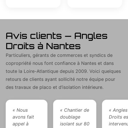
Avis clients — Angles
Droits à Nantes
Particuliers, gérants de commerces et syndics de
copropriété nous font confiance à Nantes et dans
toute la Loire-Atlantique depuis 2009. Voici quelques
retours de clients ayant sollicité notre équipe pour
des travaux de placo et d’isolation intérieure.
« Nous
« Chantier de
« Angles
avons fait
doublage
Droits es
appel à
isolant sur 80
interven