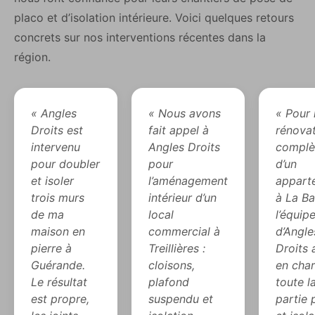
placo et d’isolation intérieure. Voici quelques retours
concrets sur nos interventions récentes dans la
région.
« Angles
« Nous avons
« Pour 
Droits est
fait appel à
rénova
intervenu
Angles Droits
complè
pour doubler
pour
d’un
et isoler
l’aménagement
appart
trois murs
intérieur d’un
à La Ba
de ma
local
l’équip
maison en
commercial à
d’Angle
pierre à
Treillières :
Droits 
Guérande.
cloisons,
en cha
Le résultat
plafond
toute l
est propre,
suspendu et
partie 