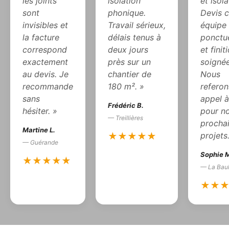
les joints
isolation
et isola
sont
phonique.
Devis cl
invisibles et
Travail sérieux,
équipe
la facture
délais tenus à
ponctue
correspond
deux jours
et finit
exactement
près sur un
soignée
au devis. Je
chantier de
Nous
recommande
180 m². »
referon
sans
appel à
Frédéric B.
hésiter. »
pour n
— Treillières
procha
Martine L.
projets
★★★★★
— Guérande
Sophie 
★★★★★
— La Bau
★★